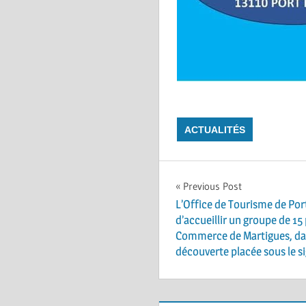
ACTUALITÉS
Navigation
Previous Post
L’Office de Tourisme de Port
de
d’accueillir un groupe de 1
Commerce de Martigues, dans
l’article
découverte placée sous le si