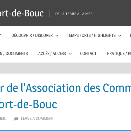
ort-de-Bouc
DE LA TERRE A LA MER
Y
DÉCOUVRIR / DISCOVER
TEMPS FORTS / HIGHLIGHTS
N / DOCUMENTS
ACCÈS / ACCESS
CONTACT
PRATIQUE / P
r de l’Association des Com
 Port-de-Bouc
EIL
LEAVE A COMMENT