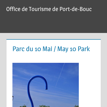
Skip
Office de Tourisme de Port-de-Bouc
to
content
Menu
Parc du 10 Mai / May 10 Park