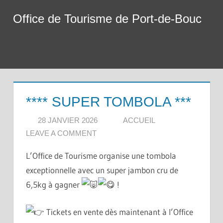
Skip
Office de Tourisme de Port-de-Bouc
to
content
Menu
**** SUPER TOMBOLA ***
28 JANVIER 2026
ACCUEIL
LEAVE A COMMENT
L’Office de Tourisme organise une tombola
exceptionnelle avec un super jambon cru de
6,5kg à gagner
!
Tickets en vente dès maintenant à l’Office