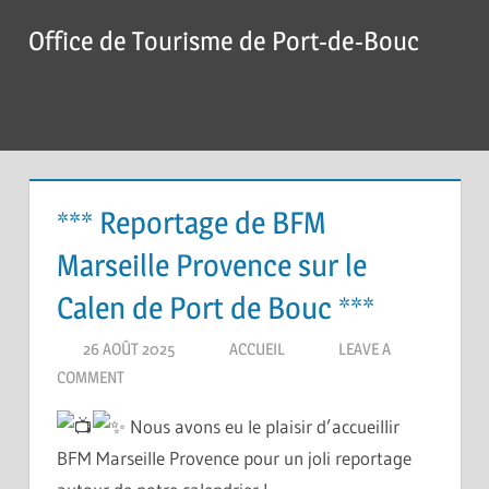
Skip
Office de Tourisme de Port-de-Bouc
to
content
Menu
*** Reportage de BFM
Marseille Provence sur le
Calen de Port de Bouc ***
26 AOÛT 2025
ACCUEIL
LEAVE A
COMMENT
Nous avons eu le plaisir d’accueillir
BFM Marseille Provence pour un joli reportage