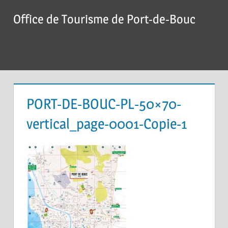
Skip
Office de Tourisme de Port-de-Bouc
to
content
Menu
PORT-DE-BOUC-PL-50×70-
vertical_page-0001-Copie-1