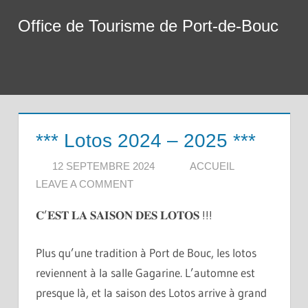
Skip
Office de Tourisme de Port-de-Bouc
to
content
Menu
*** Lotos 2024 – 2025 ***
12 SEPTEMBRE 2024
ACCUEIL
LEAVE A COMMENT
𝐂’𝐄𝐒𝐓 𝐋𝐀 𝐒𝐀𝐈𝐒𝐎𝐍 𝐃𝐄𝐒 𝐋𝐎𝐓𝐎𝐒 !!!
Plus qu’une tradition à Port de Bouc, les lotos
reviennent à la salle Gagarine. L’automne est
presque là, et la saison des Lotos arrive à grand