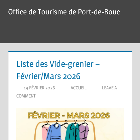
Skip
Office de Tourisme de Port-de-Bouc
to
content
Menu
Liste des Vide-grenier –
Février/Mars 2026
19 FÉVRIER 2026
ACCUEIL
LEAVE A
COMMENT