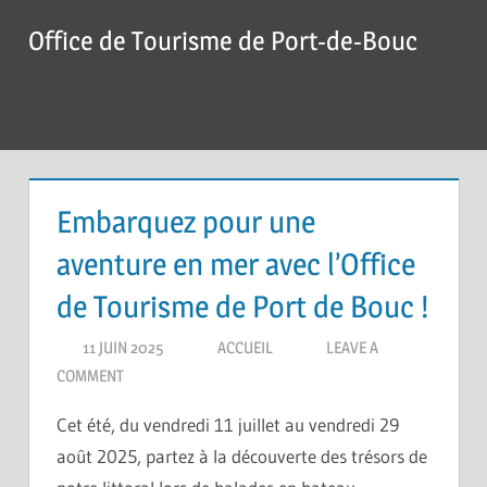
Skip
Office de Tourisme de Port-de-Bouc
to
content
Menu
Embarquez pour une
aventure en mer avec l’Office
de Tourisme de Port de Bouc !
11 JUIN 2025
ACCUEIL
LEAVE A
COMMENT
Cet été, du vendredi 11 juillet au vendredi 29
août 2025, partez à la découverte des trésors de