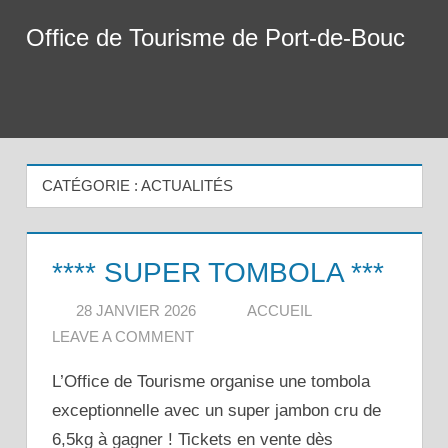
Skip
Office de Tourisme de Port-de-Bouc
to
content
Menu
CATÉGORIE :
ACTUALITÉS
**** SUPER TOMBOLA ***
28 JANVIER 2026
ACCUEIL
LEAVE A COMMENT
L’Office de Tourisme organise une tombola
exceptionnelle avec un super jambon cru de
6,5kg à gagner ! Tickets en vente dès