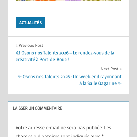
ACTUALITÉS
Navigation
Previous Post
🎨 Osons nos Talents 2026 – Le rendez-vous de la
de
créativité à Port-de-Bouc !
l’article
Next Post
✨ Osons nos Talents 2026 : Un week-end rayonnant
à la Salle Gagarine ✨
LAISSER UN COMMENTAIRE
Votre adresse e-mail ne sera pas publiée.
Les
champs obligatoires sont indiqués avec
*