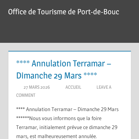
Skip
Office de Tourisme de Port-de-Bouc
to
content
Menu
**** Annulation Terramar –
Dimanche 29 Mars ****
27 MARS 2026
ACCUEIL
LEAVE A
COMMENT
**** Annulation Terramar – Dimanche 29 Mars
******Nous vous informons que la foire
Terramar, initialement prévue ce dimanche 29
mars, est malheureusement annulée.