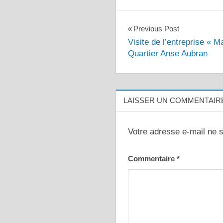
Navigation
Previous Post
Visite de l’entreprise « 
de
Quartier Anse Aubran
l’article
LAISSER UN COMMENTAIR
Votre adresse e-mail ne s
Commentaire
*