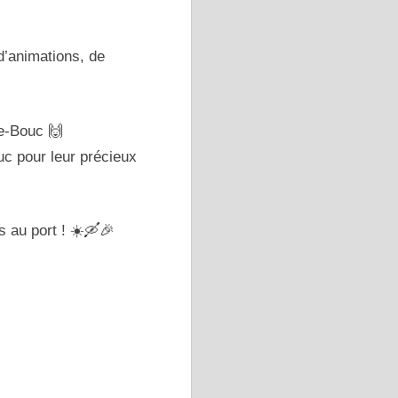
d’animations, de
de-Bouc 🙌
uc pour leur précieux
 au port ! ☀️🛶🎉