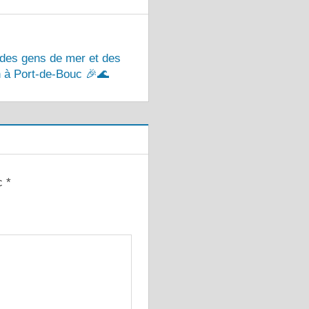
 des gens de mer et des
 à Port-de-Bouc 🎉🌊
ec
*