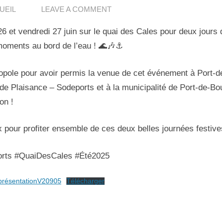
UEIL
LEAVE A COMMENT
26 et vendredi 27 juin sur le quai des Cales pour deux jours 
moments au bord de l’eau ! 🌊🎶⚓
opole pour avoir permis la venue de cet événement à Port-
de Plaisance – Sodeports et à la municipalité de Port-de-Bo
on !
pour profiter ensemble de ces deux belles journées festives
orts #QuaiDesCales #Été2025
 présentationV20905
Télécharger