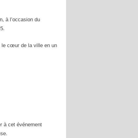
n, à l’occasion du
5.
le cœur de la ville en un
er à cet événement
use.