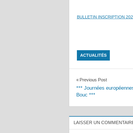
BULLETIN INSCRIPTION 202
ACTUALITÉS
Navigation
Previous Post
*** Journées européennes
de
Bouc ***
l’article
LAISSER UN COMMENTAIR